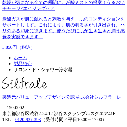
乾燥が気になる全ての瞬間に。炭酸ミストの提案！うるおい
チャージ×エイジングケア
炭酸ガスが肌に触れると刺激を与え、肌のコンディションを
サポートします。これにより、肌の明るさが引き出され、ハ
リのある印象に導きます。使うたびに肌が生き生きと潤う感
覚を実感できます。
3,850円（税込）
ホーム
製品紹介
サロン・ド・シャワー浄水器
製造元バリューアップデザイン公認
株式会社シルフラーレ
〒150-0002
東京都渋谷区渋谷2-24-12 渋谷スクランブルスクエア41F
TEL：
0120-937-393
（受付時間／平日10:00～17:00）