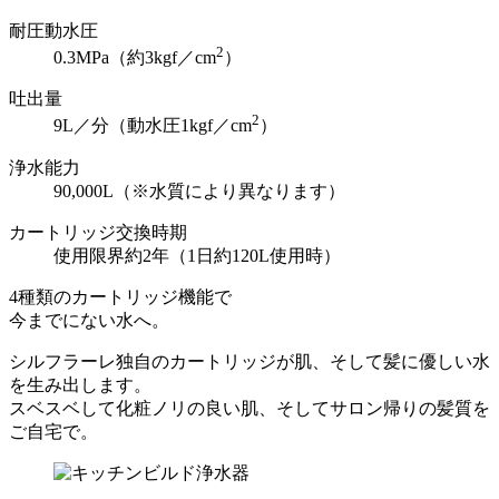
耐圧動水圧
2
0.3MPa（約3kgf／cm
）
吐出量
2
9L／分（動水圧1kgf／cm
）
浄水能力
90,000L（※水質により異なります）
カートリッジ交換時期
使用限界約2年（1日約120L使用時）
4種類のカートリッジ機能で
今までにない水へ。
シルフラーレ独自のカートリッジが肌、そして髪に優しい水
を生み出します。
スベスベして化粧ノリの良い肌、そしてサロン帰りの髪質を
ご自宅で。