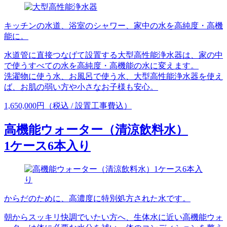
キッチンの水道、浴室のシャワー、家中の水を高純度・高機
能に。
水道管に直接つなげて設置する大型高性能浄水器は、家の中
で使うすべての水を高純度・高機能の水に変えます。
洗濯物に使う水、お風呂で使う水、大型高性能浄水器を使え
ば、お肌の弱い方や小さなお子様も安心。
1,650,000円（税込 / 設置工事費込）
高機能ウォーター（清涼飲料水）
1ケース6本入り
からだのために、高濃度に特別処方された水です。
朝からスッキリ快調でいたい方へ、生体水に近い高機能ウォ