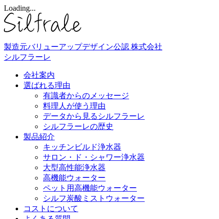
Loading...
製造元バリューアップデザイン公認
株式会社
シルフラーレ
会社案内
選ばれる理由
有識者からのメッセージ
料理人が使う理由
データから見るシルフラーレ
シルフラーレの歴史
製品紹介
キッチンビルド浄水器
サロン・ド・シャワー浄水器
大型高性能浄水器
高機能ウォーター
ペット用高機能ウォーター
シルフ炭酸ミストウォーター
コストについて
よくある質問